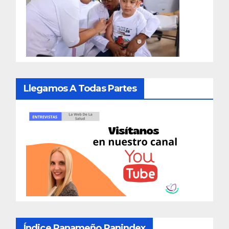
Llegamos A Todas Partes
Índice Panameño Panindex