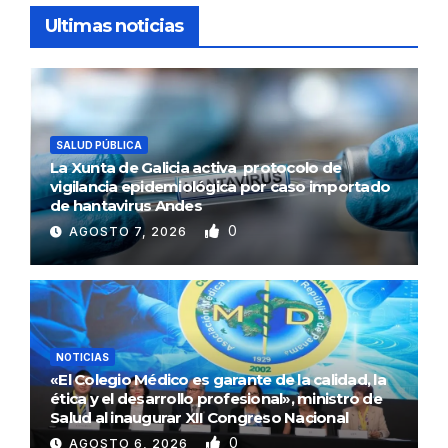
Ultimas noticias
SALUD PÚBLICA
La Xunta de Galicia activa protocolo de
vigilancia epidemiológica por caso importado
de hantavirus Andes
0
AGOSTO 7, 2026
NOTICIAS
«El Colegio Médico es garante de la calidad, la
ética y el desarrollo profesional», ministro de
Salud al inaugurar XII Congreso Nacional
0
AGOSTO 6, 2026