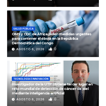
SALUD PÚBLICA
OMS y CDC de África piden medidas urgentes
para contener el ébola en la República
Democrática del Congo
0
AGOSTO 6, 2026
TECNOLOGÍA E INNOVACIÓN
Investigador de la UTP obtiene tercer lugar en
reto mundial de detección de cáncer de piel
mediante inteligencia artificial
0
AGOSTO 6, 2026