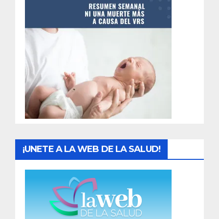
n
t
r
a
d
a
s
¡UNETE A LA WEB DE LA SALUD!