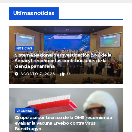
Ultimas noticias
NOTICIAS
Sistema Nacional de Investigación (SNI) de la
Senacyt reconoce las contribuciones de la
ciencia panameña
0
AGOSTO 7, 2026
VACUNAS
Grupo asesor técnico de la OMS recomienda
evaluar la vacuna Ervebo contra virus
Bundibugyo