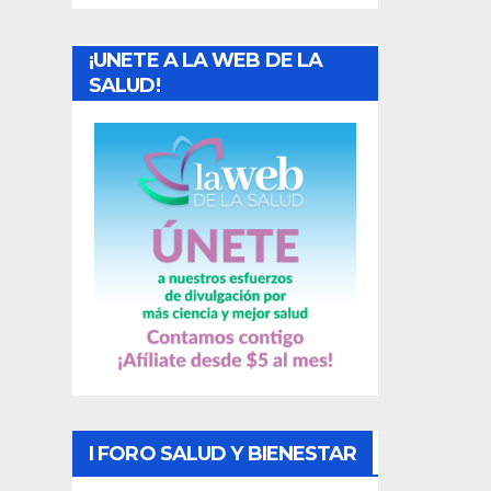
a
¡UNETE A LA WEB DE LA
d
SALUD!
a
s
I FORO SALUD Y BIENESTAR