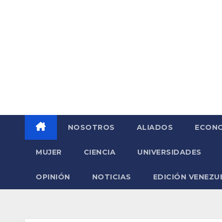
Saltar
al
contenido
NOSOTROS
ALIADOS
ECONO
MUJER
CIENCIA
UNIVERSIDADES
OPINIÓN
NOTICIAS
EDICIÓN VENEZU