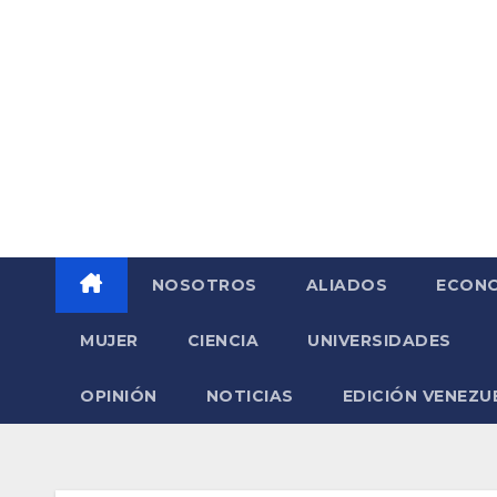
Saltar
al
contenido
NOSOTROS
ALIADOS
ECONO
MUJER
CIENCIA
UNIVERSIDADES
OPINIÓN
NOTICIAS
EDICIÓN VENEZU