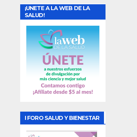
a
¡UNETE A LA WEB DE LA
d
SALUD!
a
s
I FORO SALUD Y BIENESTAR