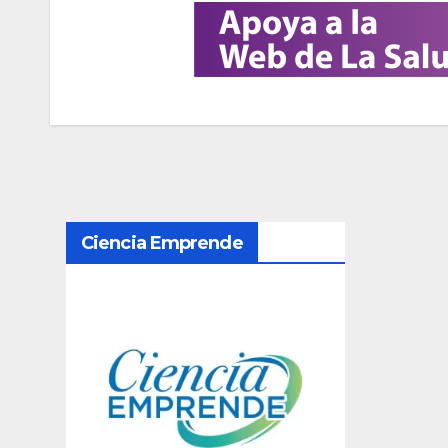
N
Ciencia Emprende
a
v
e
g
a