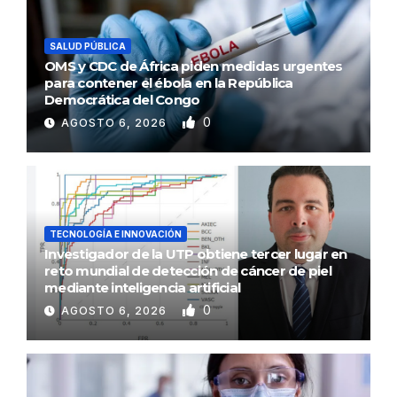
SALUD PÚBLICA
OMS y CDC de África piden medidas urgentes
para contener el ébola en la República
Democrática del Congo
0
AGOSTO 6, 2026
TECNOLOGÍA E INNOVACIÓN
Investigador de la UTP obtiene tercer lugar en
reto mundial de detección de cáncer de piel
mediante inteligencia artificial
0
AGOSTO 6, 2026