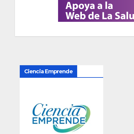
N
Ciencia Emprende
a
v
e
g
a