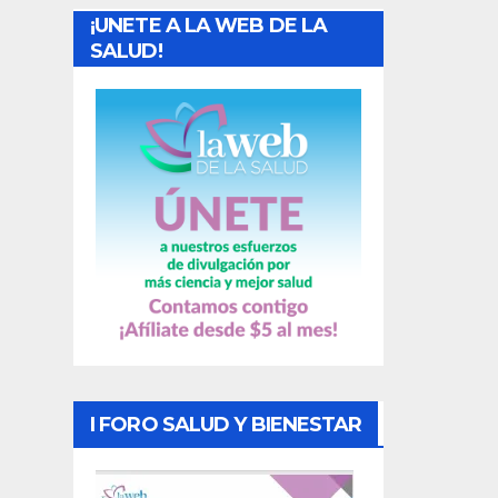
¡UNETE A LA WEB DE LA
d
SALUD!
a
s
I FORO SALUD Y BIENESTAR