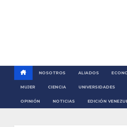
Saltar
al
contenido
NOSOTROS
ALIADOS
ECONO
MUJER
CIENCIA
UNIVERSIDADES
OPINIÓN
NOTICIAS
EDICIÓN VENEZU