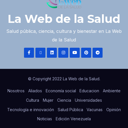
La Web de la Salud
Salud pública, ciencia, cultura y bienestar en La Web
de la Salud
© Copyright 2022 La Web de la Salud.
Nosotros
Aliados
Economía social
Educacion
Ambiente
Cultura
Mujer
Ciencia
Universidades
Tecnología e innovación
Salud Pública
Vacunas
Opinión
Noticias
Edición Venezuela