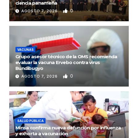
ciencia panameña
0
AGOSTO 7, 2026
VACUNAS
Grupo asesor técnico de la OMS recomienda
evaluar la vacuna Ervebo contra virus
Bundibugyo
0
AGOSTO 7, 2026
SALUD PÚBLICA
Minsa confirma nueva defunción por influenza
y exhorta a vacunación