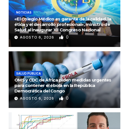
NOTICIAS
«El Colegio Médico es garante de la calidad, la
ética y el desarrollo profesional», ministro de
Salud al inaugurar XII Congreso Nacional
0
AGOSTO 6, 2026
SALUD PÚBLICA
OMS y CDC de África piden medidas urgentes
para contener el ébola en la República
Democrática del Congo
0
AGOSTO 6, 2026