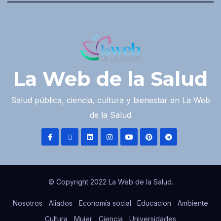
La Web de la Salud
Salud pública, ciencia, cultura y bienestar en La Web
de la Salud
© Copyright 2022 La Web de la Salud.
Nosotros
Aliados
Economía social
Educacion
Ambiente
Cultura
Mujer
Ciencia
Universidades