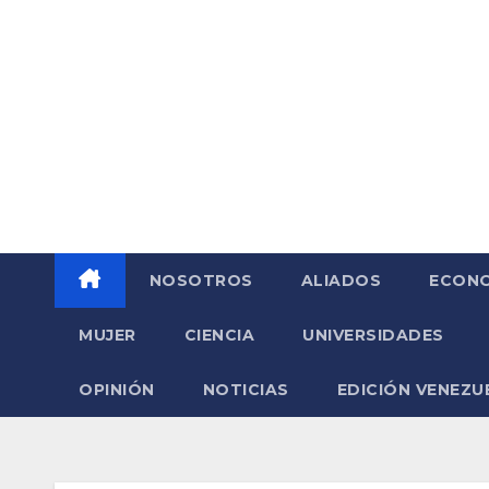
Saltar
al
contenido
NOSOTROS
ALIADOS
ECONO
MUJER
CIENCIA
UNIVERSIDADES
OPINIÓN
NOTICIAS
EDICIÓN VENEZU