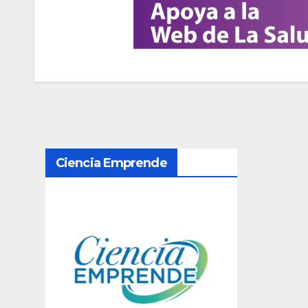
N
Ciencia Emprende
a
v
e
g
a