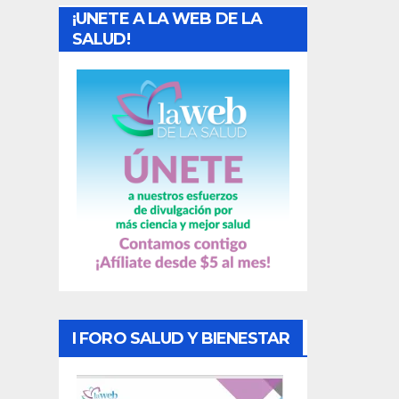
¡UNETE A LA WEB DE LA
d
SALUD!
a
s
I FORO SALUD Y BIENESTAR