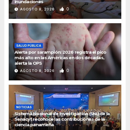
inundaciones
0
AGOSTO 8, 2026
SALUD PÚBLICA
Alerta por sarampión: 2026 registra el pico
más alto en las Américas en dos décadas,
alerta la OPS
0
AGOSTO 8, 2026
NOTICIAS
Sistema Nacional de Investigación (SNI) de la
Senacyt reconoce las contribuciones de la
ciencia panameña