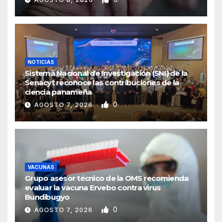
NOTICIAS
Sistema Nacional de Investigación (SNI) de la
Senacyt reconoce las contribuciones de la
ciencia panameña
0
AGOSTO 7, 2026
VACUNAS
Grupo asesor técnico de la OMS recomienda
evaluar la vacuna Ervebo contra virus
Bundibugyo
0
AGOSTO 7, 2026