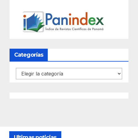
Categorías
Categorías
Ultimas noticias