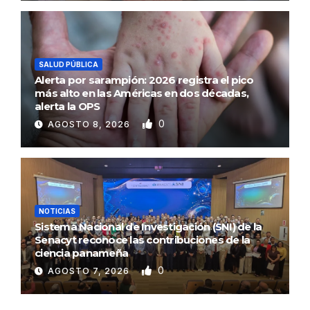
SALUD PÚBLICA
Alerta por sarampión: 2026 registra el pico
más alto en las Américas en dos décadas,
alerta la OPS
0
AGOSTO 8, 2026
NOTICIAS
Sistema Nacional de Investigación (SNI) de la
Senacyt reconoce las contribuciones de la
ciencia panameña
0
AGOSTO 7, 2026