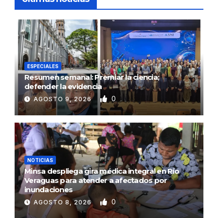
ESPECIALES
Resumen semanal: Premiar la ciencia;
defender la evidencia
0
AGOSTO 9, 2026
NOTICIAS
Minsa despliega gira médica integral en Río
Veraguas para atender a afectados por
inundaciones
0
AGOSTO 8, 2026