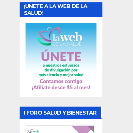
¡UNETE A LA WEB DE LA
d
SALUD!
a
s
I FORO SALUD Y BIENESTAR