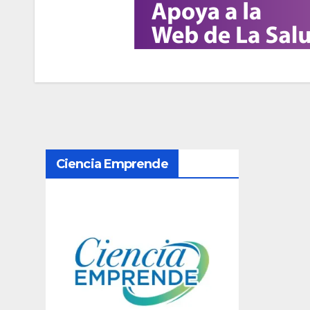
N
Ciencia Emprende
a
v
e
g
a