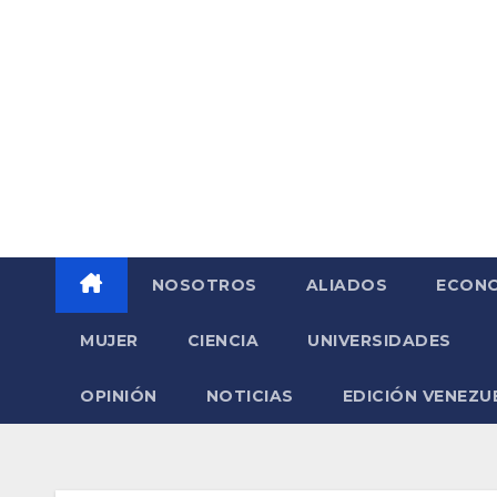
Saltar
al
contenido
NOSOTROS
ALIADOS
ECONO
MUJER
CIENCIA
UNIVERSIDADES
OPINIÓN
NOTICIAS
EDICIÓN VENEZU