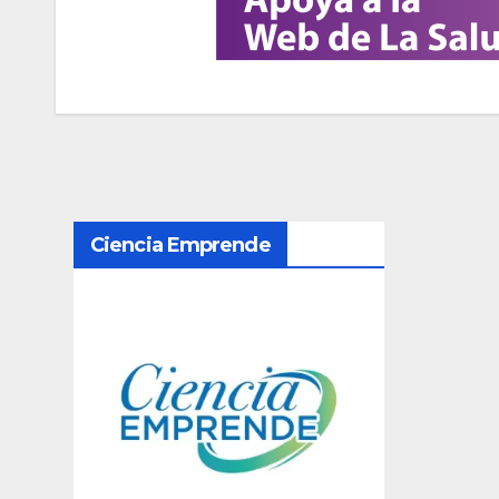
N
Ciencia Emprende
a
v
e
g
a