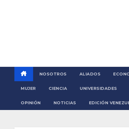
Saltar
al
contenido
NOSOTROS
ALIADOS
ECONO
MUJER
CIENCIA
UNIVERSIDADES
OPINIÓN
NOTICIAS
EDICIÓN VENEZU