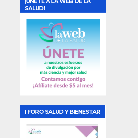
¡UNETE A LA WEB DE LA
d
SALUD!
a
s
I FORO SALUD Y BIENESTAR