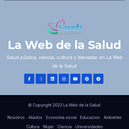
La Web de la Salud
Salud pública, ciencia, cultura y bienestar en La Web
de la Salud
© Copyright 2022 La Web de la Salud.
Nosotros
Aliados
Economía social
Educacion
Ambiente
Cultura
Mujer
Ciencia
Universidades