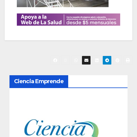
N
Ciencia Emprende
a
v
e
g