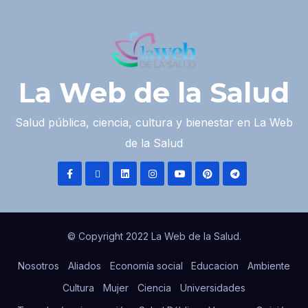
La Web de la Salud
Salud pública, ciencia, cultura y bienestar en La Web
de la Salud
© Copyright 2022 La Web de la Salud.
Nosotros
Aliados
Economía social
Educacion
Ambiente
Cultura
Mujer
Ciencia
Universidades