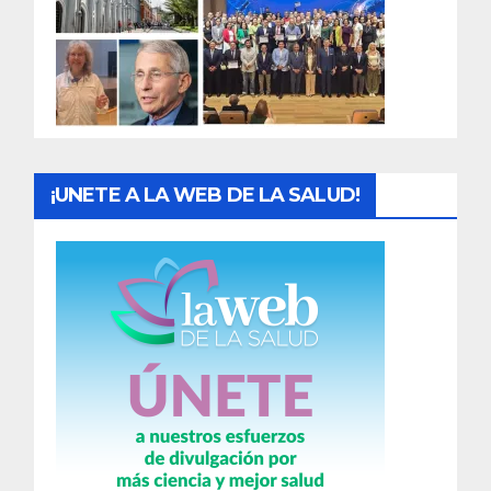
a
d
a
s
¡UNETE A LA WEB DE LA SALUD!