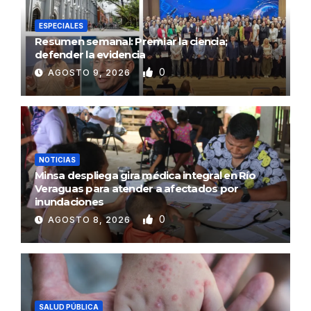
ESPECIALES
Resumen semanal: Premiar la ciencia;
defender la evidencia
0
AGOSTO 9, 2026
NOTICIAS
Minsa despliega gira médica integral en Río
Veraguas para atender a afectados por
inundaciones
0
AGOSTO 8, 2026
SALUD PÚBLICA