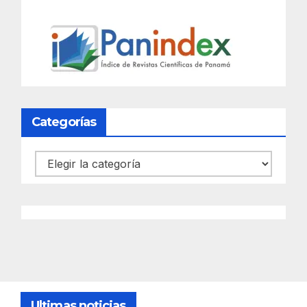
Categorías
Categorías
Ultimas noticias