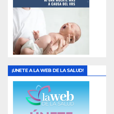
t
r
a
d
a
s
¡UNETE A LA WEB DE LA SALUD!