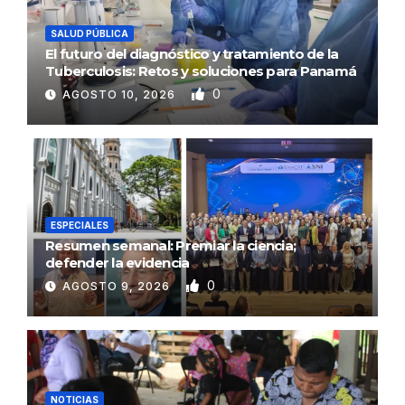
SALUD PÚBLICA
El futuro del diagnóstico y tratamiento de la
Tuberculosis: Retos y soluciones para Panamá
0
AGOSTO 10, 2026
ESPECIALES
Resumen semanal: Premiar la ciencia;
defender la evidencia
0
AGOSTO 9, 2026
NOTICIAS