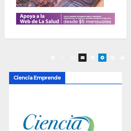
N
Ciencia Emprende
a
v
e
g