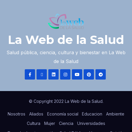
La Web de la Salud
Salud pública, ciencia, cultura y bienestar en La Web
de la Salud
© Copyright 2022 La Web de la Salud.
Nosotros
Aliados
Economía social
Educacion
Ambiente
Cultura
Mujer
Ciencia
Universidades