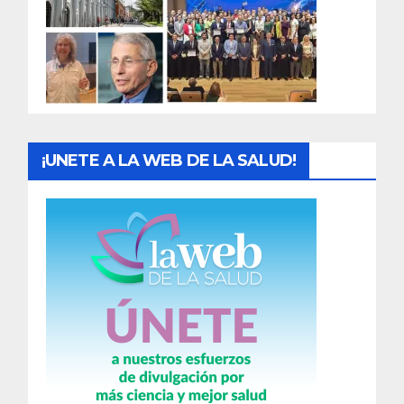
a
d
a
s
¡UNETE A LA WEB DE LA SALUD!