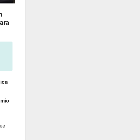
n
ara
gica
emio
rea