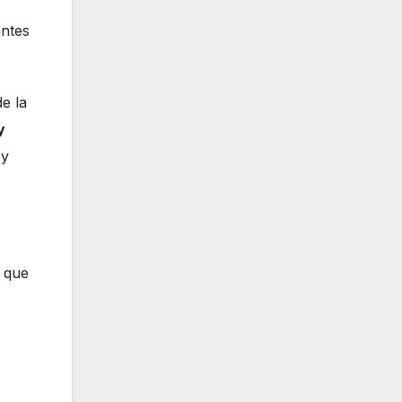
antes
de la
y
 y
o que