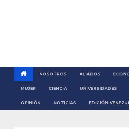
Saltar
al
contenido
NOSOTROS
ALIADOS
ECONO
MUJER
CIENCIA
UNIVERSIDADES
OPINIÓN
NOTICIAS
EDICIÓN VENEZU