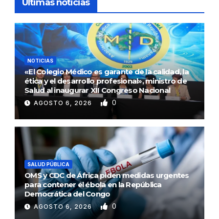
Ultimas noticias
NOTICIAS
«El Colegio Médico es garante de la calidad, la
ética y el desarrollo profesional», ministro de
Salud al inaugurar XII Congreso Nacional
0
AGOSTO 6, 2026
SALUD PÚBLICA
OMS y CDC de África piden medidas urgentes
para contener el ébola en la República
Democrática del Congo
0
AGOSTO 6, 2026