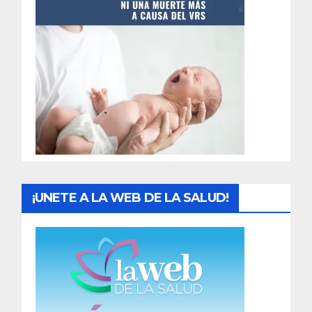
t
r
a
d
a
s
¡UNETE A LA WEB DE LA SALUD!