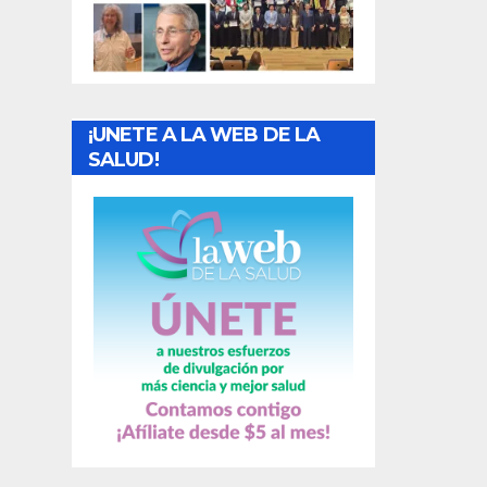
t
r
a
¡UNETE A LA WEB DE LA
d
SALUD!
a
s