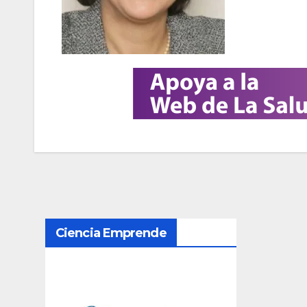
N
Ciencia Emprende
a
v