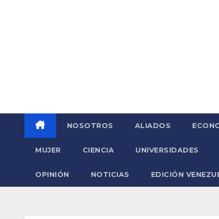
Saltar
al
contenido
NOSOTROS
ALIADOS
ECONO
MUJER
CIENCIA
UNIVERSIDADES
OPINIÓN
NOTICIAS
EDICIÓN VENEZU