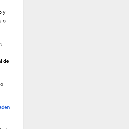
to
y
s o
is
l de
uó
eden