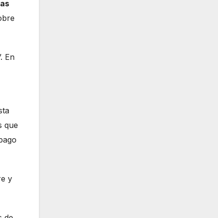
ias
obre
. En
sta
s que
 pago
re y
s de