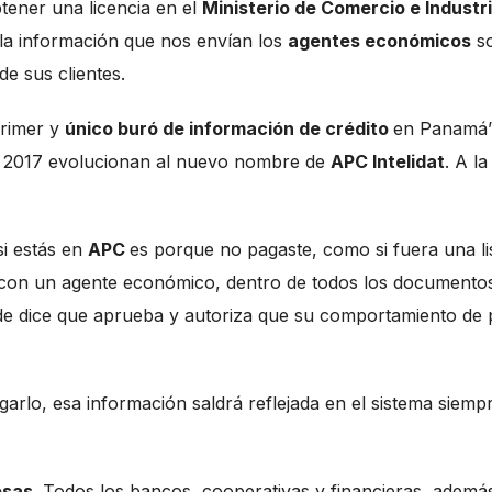
tener una licencia en el
Ministerio de Comercio e Industr
la información que nos envían los
agentes económicos
s
e sus clientes.
primer y
único buró de información de crédito
en Panamá”
en 2017 evolucionan al nuevo nombre de
APC Intelidat
. A la
si estás en
APC
es porque no pagaste, como si fuera una li
con un agente económico, dentro de todos los documento
e dice que aprueba y autoriza que su comportamiento de
rlo, esa información saldrá reflejada en el sistema siemp
esas
. Todos los bancos, cooperativas y financieras, ademá