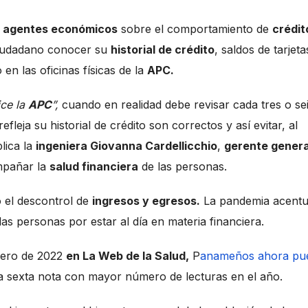
s
agentes económicos
sobre el comportamiento de
crédi
 ciudadano conocer su
historial de crédito
, saldos de tarjeta
 en las oficinas físicas de la
APC.
ice la
APC
”,
cuando en realidad debe revisar cada tres o se
leja su historial de crédito son correctos y así evitar, al
lica la
ingeniera Giovanna Cardellicchio
,
gerente genera
mpañar la
salud financiera
de las personas.
 el descontrol de
ingresos y egresos.
La pandemia acent
las personas por estar al día en materia financiera.
enero de 2022
en La Web de la Salud,
P
anameños ahora pu
a sexta nota con mayor número de lecturas en el año.