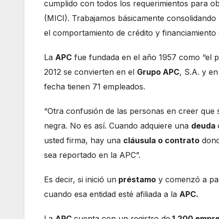
cumplido con todos los requerimientos para ob
(MICI). Trabajamos básicamente consolidando 
el comportamiento de crédito y financiamiento d
La
APC
fue fundada en el año 1957 como “el 
2012 se convierten en el
Grupo APC
, S.A. y 
fecha tienen 71 empleados.
“Otra confusión de las personas en creer que 
negra. No es así. Cuando adquiere una
deuda
usted firma, hay una
cláusula o contrato
dond
sea reportado en la APC”.
Es decir, si inició un
préstamo
y comenzó a paga
cuando esa entidad esté afiliada a la
APC.
La
APC
cuenta con un registro de
1,200 empr