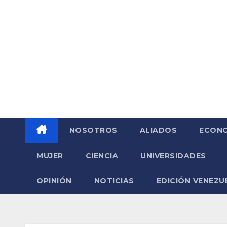
Saltar
al
contenido
NOSOTROS
ALIADOS
ECONO
MUJER
CIENCIA
UNIVERSIDADES
OPINIÓN
NOTICIAS
EDICIÓN VENEZU