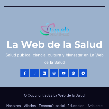
La Web de la Salud
Salud pública, ciencia, cultura y bienestar en La Web
de la Salud
© Copyright 2022 La Web de la Salud.
Nosotros
Aliados
Economía social
Educacion
Ambiente