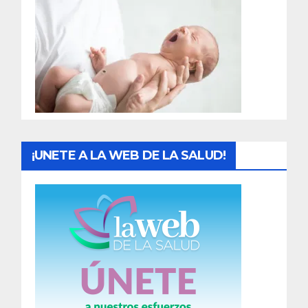
r
a
d
a
s
¡UNETE A LA WEB DE LA SALUD!