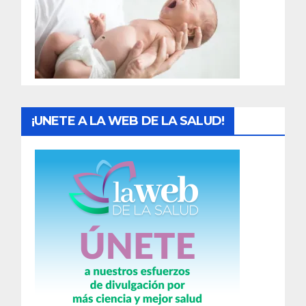
a
d
a
s
¡UNETE A LA WEB DE LA SALUD!