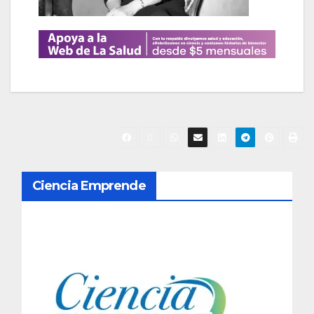
N
Ciencia Emprende
a
v
e
g