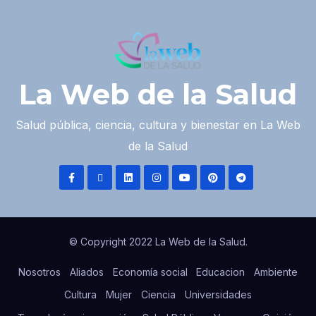
La Web de la Salud
Salud pública, ciencia, cultura y bienestar en La Web
de la Salud
© Copyright 2022 La Web de la Salud.
Nosotros
Aliados
Economía social
Educacion
Ambiente
Cultura
Mujer
Ciencia
Universidades