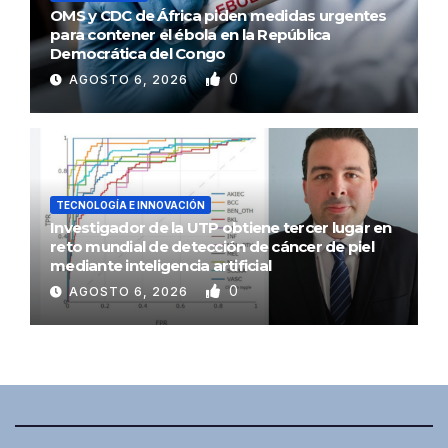
OMS y CDC de África piden medidas urgentes
para contener el ébola en la República
Democrática del Congo
0
AGOSTO 6, 2026
TECNOLOGÍA E INNOVACIÓN
Investigador de la UTP obtiene tercer lugar en
reto mundial de detección de cáncer de piel
mediante inteligencia artificial
0
AGOSTO 6, 2026