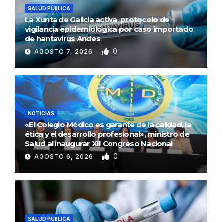
SALUD PÚBLICA
La Xunta de Galicia activa protocolo de
vigilancia epidemiológica por caso importado
de hantavirus Andes
0
AGOSTO 7, 2026
NOTICIAS
«El Colegio Médico es garante de la calidad, la
ética y el desarrollo profesional», ministro de
Salud al inaugurar XII Congreso Nacional
0
AGOSTO 6, 2026
SALUD PÚBLICA