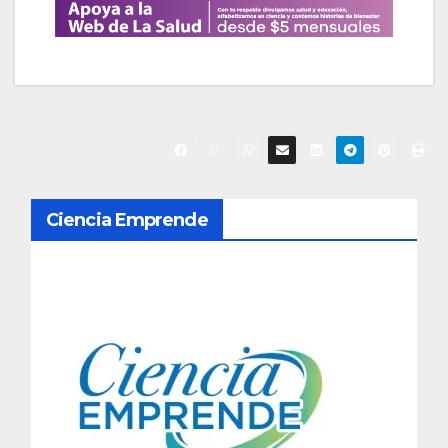
N
Ciencia Emprende
a
v
e
g
a
c