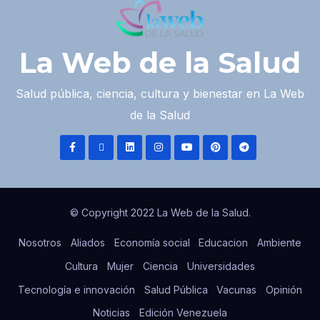
La Web de la Salud
Salud pública, ciencia, cultura y bienestar en La Web
de la Salud
© Copyright 2022 La Web de la Salud.
Nosotros
Aliados
Economía social
Educacion
Ambiente
Cultura
Mujer
Ciencia
Universidades
Tecnología e innovación
Salud Pública
Vacunas
Opinión
Noticias
Edición Venezuela