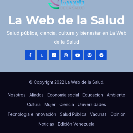
La Web de la Salud
Salud pública, ciencia, cultura y bienestar en La Web
de la Salud
© Copyright 2022 La Web de la Salud.
Nosotros
Aliados
Economía social
Educacion
Ambiente
Cultura
Mujer
Ciencia
Universidades
Tecnología e innovación
Salud Pública
Vacunas
Opinión
Noticias
Edición Venezuela