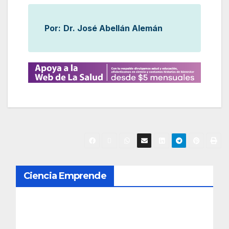
Por:
Dr. José Abellán Alemán
N
Ciencia Emprende
a
v
e