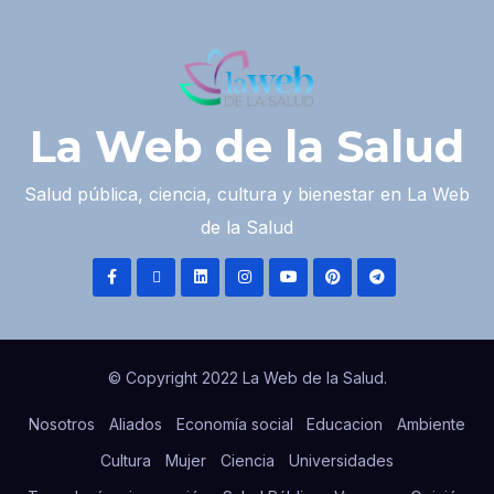
La Web de la Salud
Salud pública, ciencia, cultura y bienestar en La Web
de la Salud
© Copyright 2022 La Web de la Salud.
Nosotros
Aliados
Economía social
Educacion
Ambiente
Cultura
Mujer
Ciencia
Universidades