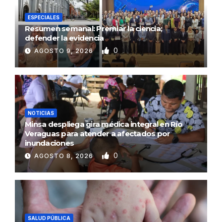
ESPECIALES
Resumen semanal: Premiar la ciencia;
defender la evidencia
0
AGOSTO 9, 2026
NOTICIAS
Minsa despliega gira médica integral en Río
Veraguas para atender a afectados por
inundaciones
0
AGOSTO 8, 2026
SALUD PÚBLICA