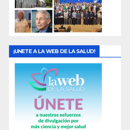
a
d
a
s
¡UNETE A LA WEB DE LA SALUD!