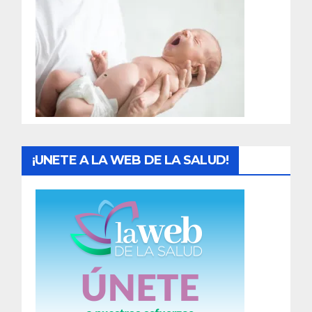
r
a
d
a
s
¡UNETE A LA WEB DE LA SALUD!