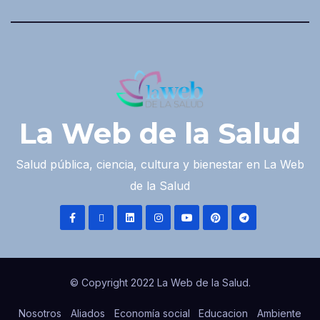
La Web de la Salud
Salud pública, ciencia, cultura y bienestar en La Web
de la Salud
© Copyright 2022 La Web de la Salud.
Nosotros
Aliados
Economía social
Educacion
Ambiente