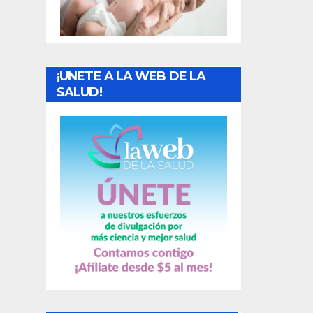
t
r
a
¡UNETE A LA WEB DE LA
d
SALUD!
a
s