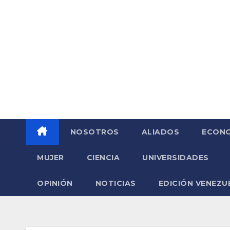
Saltar
al
contenido
NOSOTROS
ALIADOS
ECONO
MUJER
CIENCIA
UNIVERSIDADES
OPINIÓN
NOTICIAS
EDICIÓN VENEZU