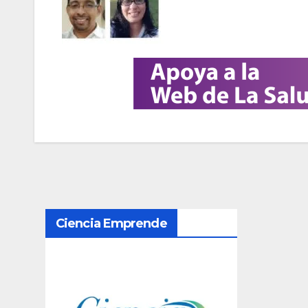
N
Ciencia Emprende
a
v
e