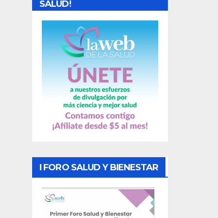
SALUD!
a
s
I FORO SALUD Y BIENESTAR