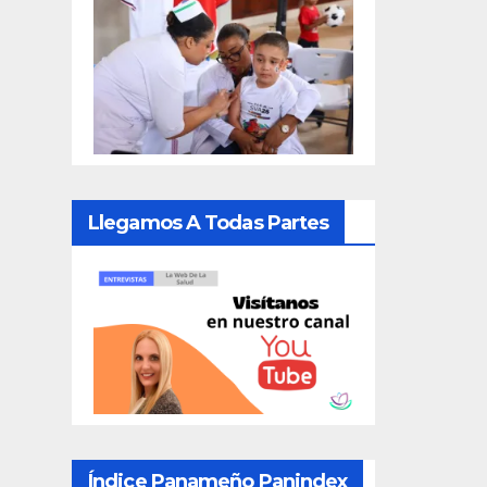
Llegamos A Todas Partes
Índice Panameño Panindex