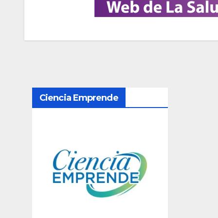
N
Ciencia Emprende
a
v
e
g
a
c