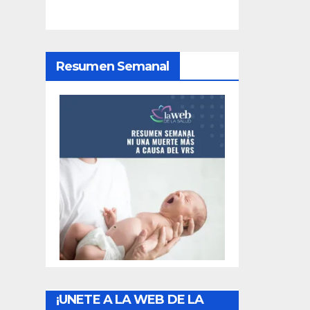
i
ó
Resumen Semanal
n
d
e
e
n
t
r
a
¡UNETE A LA WEB DE LA
d