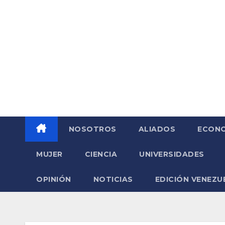
Saltar
al
contenido
NOSOTROS
ALIADOS
ECONO
MUJER
CIENCIA
UNIVERSIDADES
OPINIÓN
NOTICIAS
EDICIÓN VENEZU