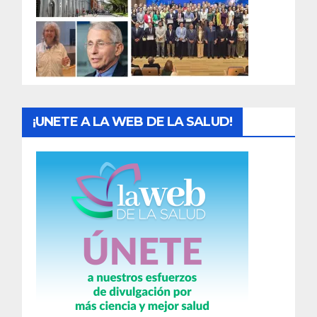
d
a
s
¡UNETE A LA WEB DE LA SALUD!