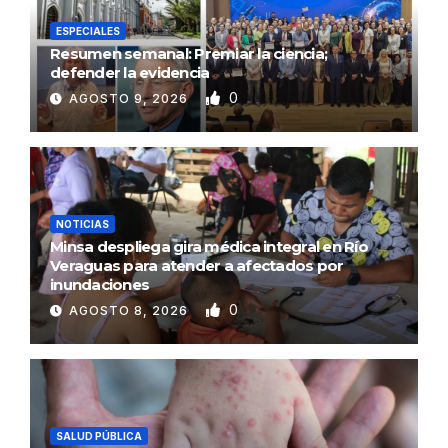
ESPECIALES
Resumen semanal: Premiar la ciencia;
defender la evidencia
0
AGOSTO 9, 2026
NOTICIAS
Minsa despliega gira médica integral en Río
Veraguas para atender a afectados por
inundaciones
0
AGOSTO 8, 2026
SALUD PÚBLICA