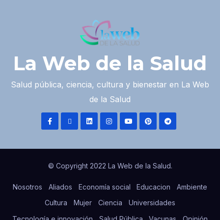
La Web de la Salud
Salud pública, ciencia, cultura y bienestar en La Web
de la Salud
© Copyright 2022 La Web de la Salud.
Nosotros
Aliados
Economía social
Educacion
Ambiente
Cultura
Mujer
Ciencia
Universidades
Tecnología e innovación
Salud Pública
Vacunas
Opinión