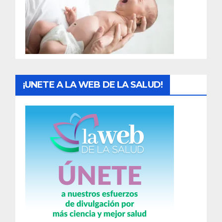
d
a
s
¡UNETE A LA WEB DE LA SALUD!