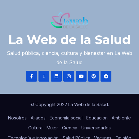
La Web de la Salud
Salud pública, ciencia, cultura y bienestar en La Web
de la Salud
© Copyright 2022 La Web de la Salud.
Nosotros
Aliados
Economía social
Educacion
Ambiente
Cultura
Mujer
Ciencia
Universidades
Tecnología e innovación
Salud Pública
Vacunas
Opinión