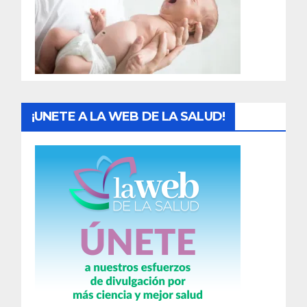
d
a
s
¡UNETE A LA WEB DE LA SALUD!