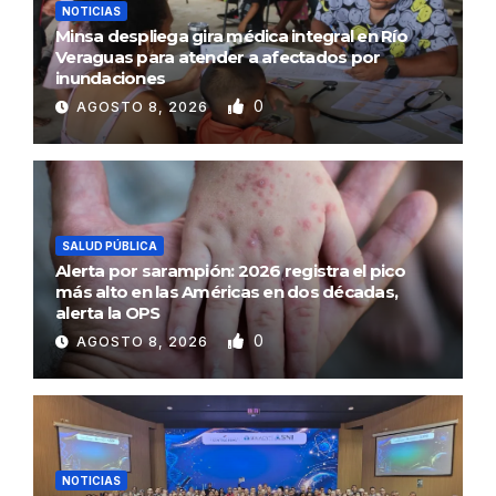
NOTICIAS
Minsa despliega gira médica integral en Río
Veraguas para atender a afectados por
inundaciones
0
AGOSTO 8, 2026
SALUD PÚBLICA
Alerta por sarampión: 2026 registra el pico
más alto en las Américas en dos décadas,
alerta la OPS
0
AGOSTO 8, 2026
NOTICIAS