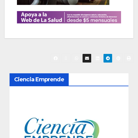
N
Ciencia Emprende
a
v
e
g
a