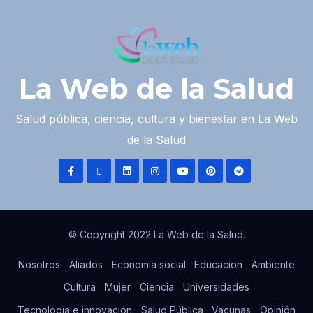
La Web de la Salud
Salud pública, ciencia, cultura y bienestar en La Web
de la Salud
© Copyright 2022 La Web de la Salud.
Nosotros
Aliados
Economía social
Educacion
Ambiente
Cultura
Mujer
Ciencia
Universidades
Tecnología e innovación
Salud Pública
Vacunas
Opinión