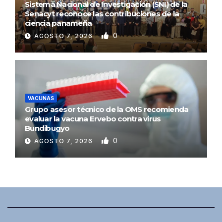
Sistema Nacional de Investigación (SNI) de la
Senacyt reconoce las contribuciones de la
ciencia panameña
0
AGOSTO 7, 2026
VACUNAS
Grupo asesor técnico de la OMS recomienda
evaluar la vacuna Ervebo contra virus
Bundibugyo
0
AGOSTO 7, 2026