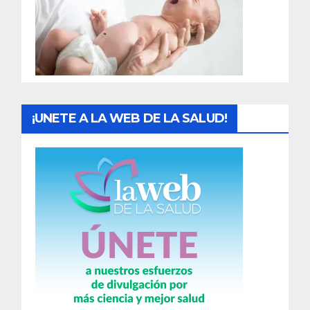
d
a
s
¡UNETE A LA WEB DE LA SALUD!