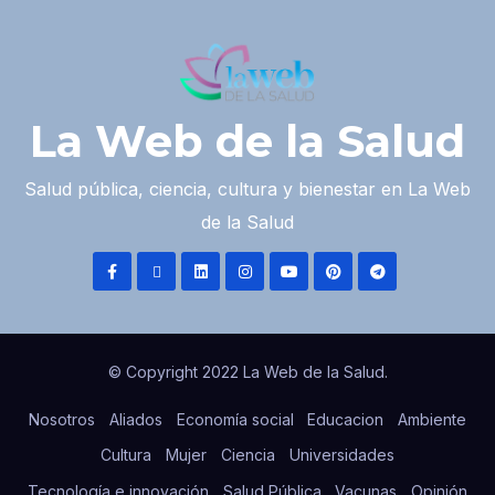
La Web de la Salud
Salud pública, ciencia, cultura y bienestar en La Web
de la Salud
© Copyright 2022 La Web de la Salud.
Nosotros
Aliados
Economía social
Educacion
Ambiente
Cultura
Mujer
Ciencia
Universidades
Tecnología e innovación
Salud Pública
Vacunas
Opinión