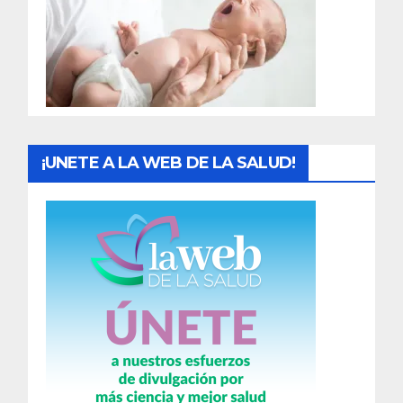
a
d
a
s
¡UNETE A LA WEB DE LA SALUD!