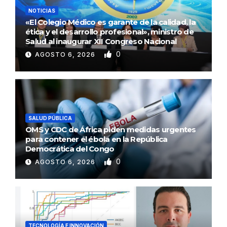
NOTICIAS
«El Colegio Médico es garante de la calidad, la
ética y el desarrollo profesional», ministro de
Salud al inaugurar XII Congreso Nacional
0
AGOSTO 6, 2026
SALUD PÚBLICA
OMS y CDC de África piden medidas urgentes
para contener el ébola en la República
Democrática del Congo
0
AGOSTO 6, 2026
TECNOLOGÍA E INNOVACIÓN