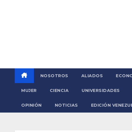
Saltar
al
contenido
NOSOTROS
ALIADOS
ECONO
MUJER
CIENCIA
UNIVERSIDADES
OPINIÓN
NOTICIAS
EDICIÓN VENEZU