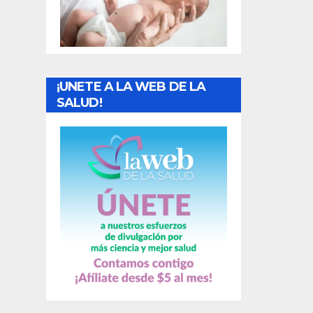
t
r
a
¡UNETE A LA WEB DE LA
d
SALUD!
a
s