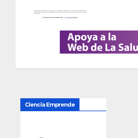
N
Ciencia Emprende
a
v