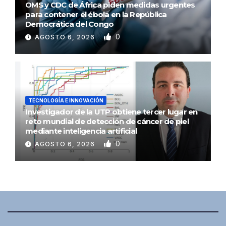
OMS y CDC de África piden medidas urgentes
para contener el ébola en la República
Democrática del Congo
0
AGOSTO 6, 2026
TECNOLOGÍA E INNOVACIÓN
Investigador de la UTP obtiene tercer lugar en
reto mundial de detección de cáncer de piel
mediante inteligencia artificial
0
AGOSTO 6, 2026