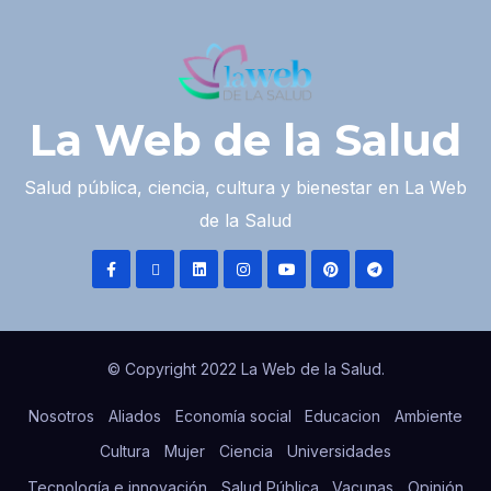
La Web de la Salud
Salud pública, ciencia, cultura y bienestar en La Web
de la Salud
© Copyright 2022 La Web de la Salud.
Nosotros
Aliados
Economía social
Educacion
Ambiente
Cultura
Mujer
Ciencia
Universidades
Tecnología e innovación
Salud Pública
Vacunas
Opinión