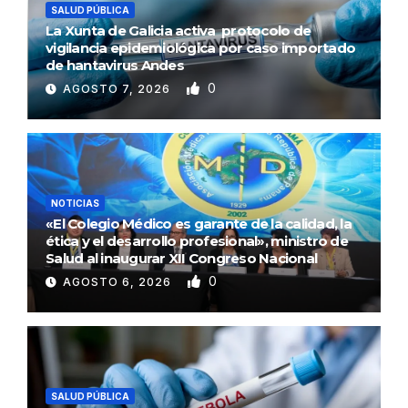
SALUD PÚBLICA
La Xunta de Galicia activa protocolo de
vigilancia epidemiológica por caso importado
de hantavirus Andes
0
AGOSTO 7, 2026
NOTICIAS
«El Colegio Médico es garante de la calidad, la
ética y el desarrollo profesional», ministro de
Salud al inaugurar XII Congreso Nacional
0
AGOSTO 6, 2026
SALUD PÚBLICA