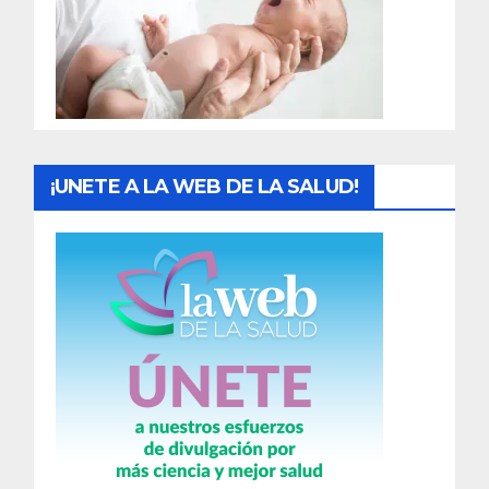
d
a
s
¡UNETE A LA WEB DE LA SALUD!