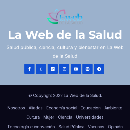
La Web de la Salud
Salud pública, ciencia, cultura y bienestar en La Web
de la Salud
© Copyright 2022 La Web de la Salud.
Nosotros
Aliados
Economía social
Educacion
Ambiente
Cultura
Mujer
Ciencia
Universidades
Tecnología e innovación
Salud Pública
Vacunas
Opinión