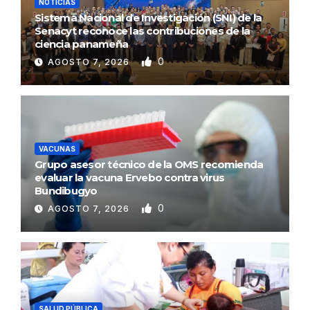
NOTICIAS
Sistema Nacional de Investigación (SNI) de la
Senacyt reconoce las contribuciones de la
ciencia panameña
0
AGOSTO 7, 2026
VACUNAS
Grupo asesor técnico de la OMS recomienda
evaluar la vacuna Ervebo contra virus
Bundibugyo
0
AGOSTO 7, 2026
SALUD PÚBLICA