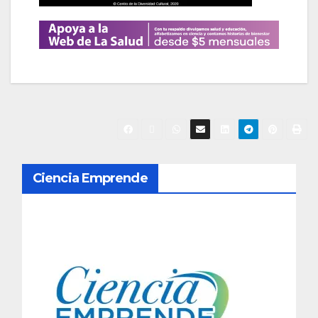
N
Ciencia Emprende
a
v
e
g
a