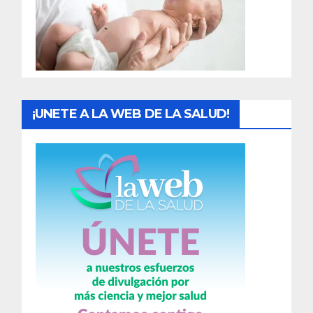
d
a
s
¡UNETE A LA WEB DE LA SALUD!