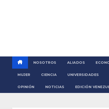
Saltar
al
contenido
NOSOTROS
ALIADOS
ECONO
MUJER
CIENCIA
UNIVERSIDADES
OPINIÓN
NOTICIAS
EDICIÓN VENEZU