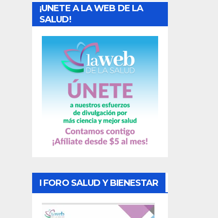
¡UNETE A LA WEB DE LA
d
SALUD!
a
s
I FORO SALUD Y BIENESTAR