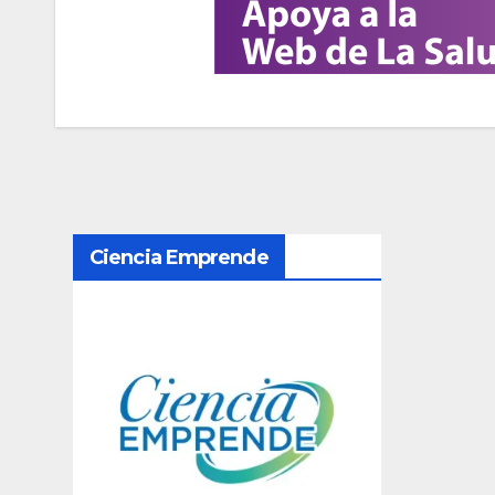
N
Ciencia Emprende
a
v
e
g
a