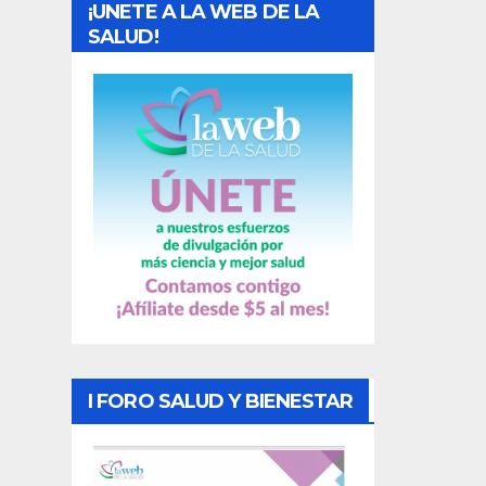
¡UNETE A LA WEB DE LA
d
SALUD!
a
s
I FORO SALUD Y BIENESTAR