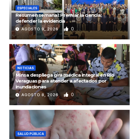
ESPECIALES
Resumen semanal: Premiar la ciencia;
defender la evidencia
0
AGOSTO 9, 2026
NOTICIAS
Minsa despliega gira médica integral en Río
Veraguas para atender a afectados por
inundaciones
0
AGOSTO 8, 2026
SALUD PÚBLICA