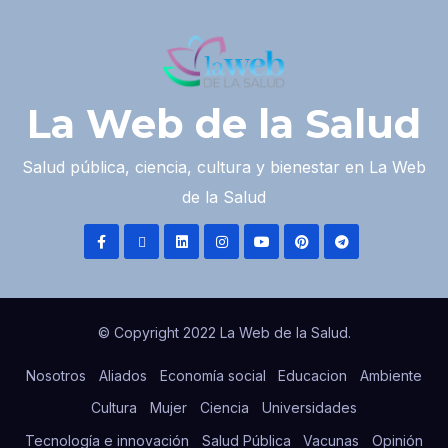
La Web de la Salud
Salud pública, ciencia, cultura y bienestar en La Web
de la Salud
© Copyright 2022 La Web de la Salud.
Nosotros
Aliados
Economía social
Educacion
Ambiente
Cultura
Mujer
Ciencia
Universidades
Tecnología e innovación
Salud Pública
Vacunas
Opinión