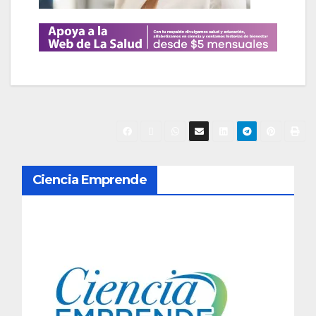
N
Ciencia Emprende
a
v
e
g
a