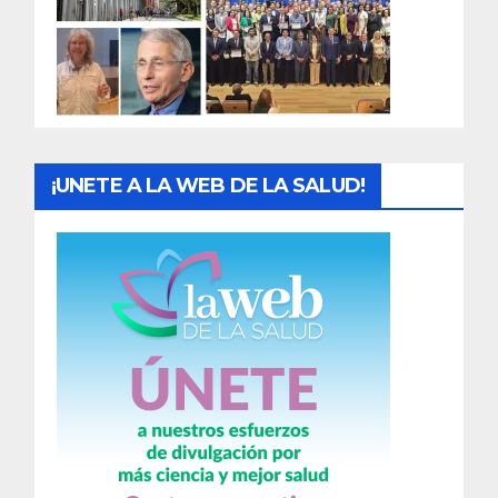
d
a
s
¡UNETE A LA WEB DE LA SALUD!