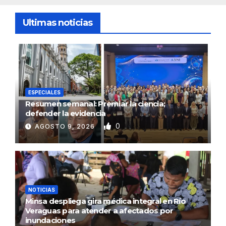
Ultimas noticias
ESPECIALES
Resumen semanal: Premiar la ciencia;
defender la evidencia
0
AGOSTO 9, 2026
NOTICIAS
Minsa despliega gira médica integral en Río
Veraguas para atender a afectados por
inundaciones