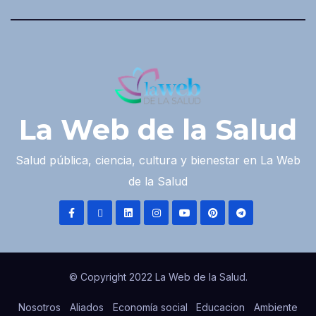
La Web de la Salud
Salud pública, ciencia, cultura y bienestar en La Web
de la Salud
© Copyright 2022 La Web de la Salud.
Nosotros
Aliados
Economía social
Educacion
Ambiente