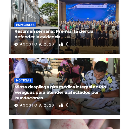
ESPECIALES
Resumen semanal: Premiar la ciencia;
defender la evidencia
0
AGOSTO 9, 2026
NOTICIAS
Minsa despliega gira médica integral en Río
Veraguas para atender a afectados por
inundaciones
0
AGOSTO 8, 2026