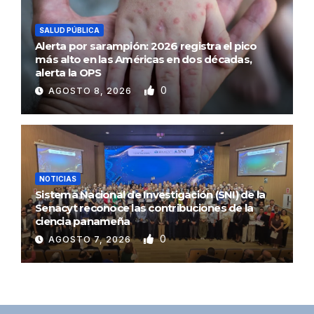
SALUD PÚBLICA
Alerta por sarampión: 2026 registra el pico
más alto en las Américas en dos décadas,
alerta la OPS
0
AGOSTO 8, 2026
NOTICIAS
Sistema Nacional de Investigación (SNI) de la
Senacyt reconoce las contribuciones de la
ciencia panameña
0
AGOSTO 7, 2026