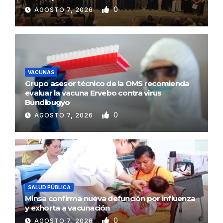
0
AGOSTO 7, 2026
VACUNAS
Grupo asesor técnico de la OMS recomienda
evaluar la vacuna Ervebo contra virus
Bundibugyo
0
AGOSTO 7, 2026
SALUD PÚBLICA
Minsa confirma nueva defunción por influenza
y exhorta a vacunación
0
AGOSTO 7, 2026