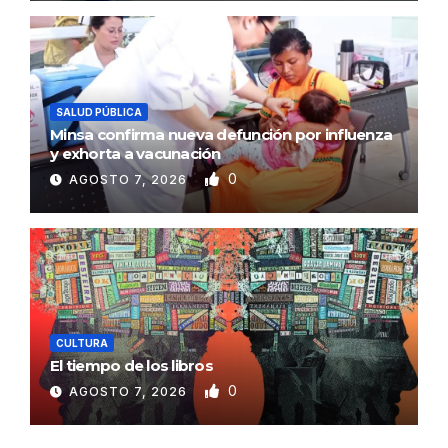
SALUD PÚBLICA
Minsa confirma nueva defunción por influenza
y exhorta a vacunación
0
AGOSTO 7, 2026
CULTURA
El tiempo de los libros
0
AGOSTO 7, 2026