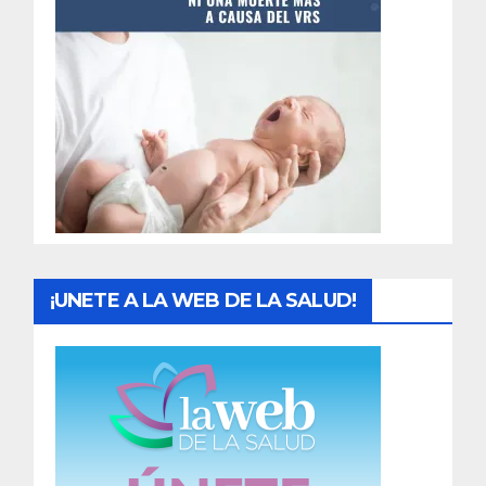
t
r
a
d
a
s
¡UNETE A LA WEB DE LA SALUD!