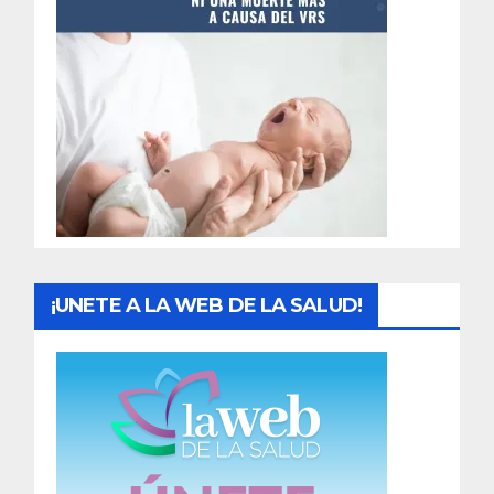
t
r
a
d
a
s
¡UNETE A LA WEB DE LA SALUD!