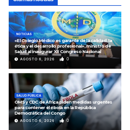
NOTICIAS
«El Colegio Médico es garante de la calidad, la
ética y el desarrollo profesional», ministro de
Salud al inaugurar XII Congreso Nacional
0
AGOSTO 6, 2026
SALUD PÚBLICA
OMS y CDC de África piden medidas urgentes
para contener el ébola en la República
Democrática del Congo
0
AGOSTO 6, 2026