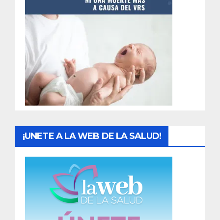
t
r
a
d
a
s
¡UNETE A LA WEB DE LA SALUD!