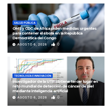
SALUD PÚBLICA
OMS y CDC de África piden medidas urgentes
para contener el ébola en la República
Democrática del Congo
0
AGOSTO 6, 2026
TECNOLOGÍA E INNOVACIÓN
Investigador de la UTP obtiene tercer lugar en
reto mundial de detección de cáncer de piel
mediante inteligencia artificial
0
AGOSTO 6, 2026