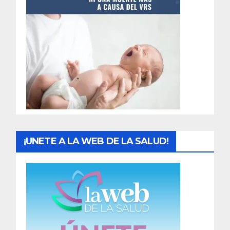
t
r
a
d
a
s
¡UNETE A LA WEB DE LA SALUD!