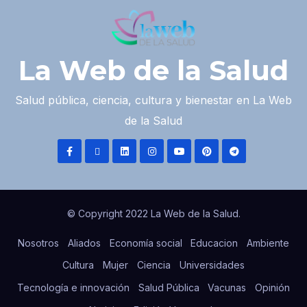
La Web de la Salud
Salud pública, ciencia, cultura y bienestar en La Web
de la Salud
© Copyright 2022 La Web de la Salud.
Nosotros
Aliados
Economía social
Educacion
Ambiente
Cultura
Mujer
Ciencia
Universidades
Tecnología e innovación
Salud Pública
Vacunas
Opinión