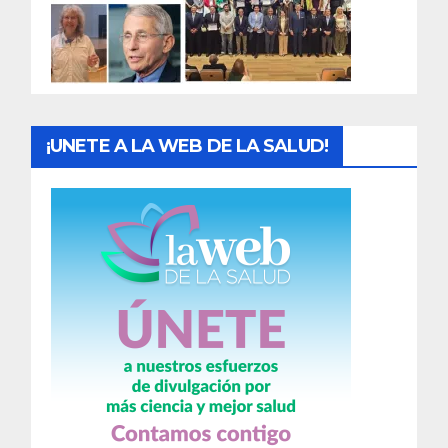
d
a
s
¡UNETE A LA WEB DE LA SALUD!